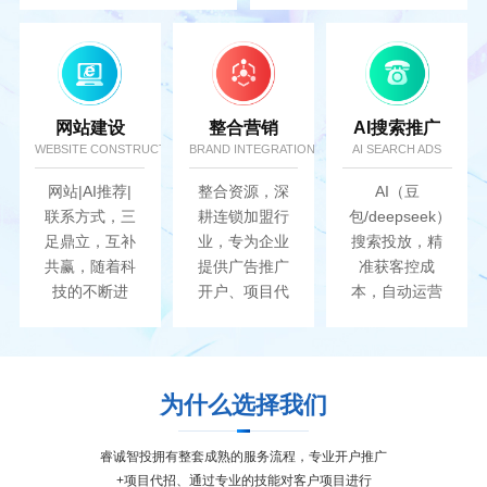
最大化....
网站建设
整合营销
AI搜索推广
WEBSITE CONSTRUCTION
BRAND INTEGRATION
AI SEARCH ADS
网站|AI推荐|
整合资源，深
AI（豆
联系方式，三
耕连锁加盟行
包/deepseek）
足鼎立，互补
业，专为企业
搜索投放，精
共赢，随着科
提供广告推广
准获客控成
技的不断进
开户、项目代
本，自动运营
步，AI网络已
招、AI搜索推
高效提升转
经成为人们必
广、网站建
化..
不可少的一种
设...
生活方式...
为什么选择我们
睿诚智投拥有整套成熟的服务流程，专业开户推广
+项目代招、通过专业的技能对客户项目进行